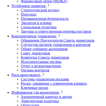
Финансовый обзор (MD&A)
Устойчивое развитие
Стратегический подход
Персонал
Промышленная безопасность
Экология и климат
Социальная политика
Закупки и ответственная цепочка поставок
Корпоративное управление
Обращение Председателя Совета директоров
Структура органов управления и контроля
Общее собрание акционеров
Совет директоров
Комитеты Совета директоров
Исполнительные органы
Отчет о вознаграждении
Органы контроля
Риск-менеджмент
Система управления рисками
Риски, связанные с изменением климата
Ключевые риски
Информация для акционеров
Акционерный капитал и акции
Дивидендная политика
Облигации