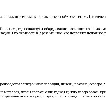
териал, играет важную роль в «зеленой» энергетике. Применен
процесс, где используют оборудование, состоящее из сплава м
ладий. Его плотность в 2 раза меньше, что позволяет использов
изводства электроники: палладий, никель, платина, серебро, ме
ше металлов, чтобы собрать один гаджет нужно переработать п
тий применяются в аккумуляторах, золото и медь — в микросхема