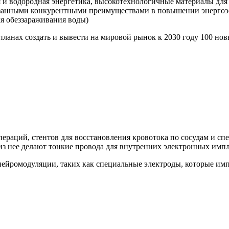
 и водородная энергетика, высокотехнологичные материалы для 
азанными конкурентными преимуществами в повышении энергоэ
ля обеззараживания воды)
планах создать и вывести на мировой рынок к 2030 году 100 н
пераций, стентов для восстановления кровотока по сосудам и с
 из нее делают тонкие провода для внутренних электронных импл
нейромодуляции, таких как специальные электроды, которые им