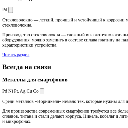
Pd
Стекловолокно — легкий, прочный и устойчивый к коррозии ма
стекловолокна.
Производство стекловолокна — сложный высокотехнологичный 
оборудования, можно заменить в составе сплава платину на пал
характеристики устройства.
Читать раздел
Всегда
на связи
Металлы для смартфонов
Pd Ni Pt,
Ag Cu Co
Среди металлов «Норникеля» немало тех, которые нужны для про
Для производства современных смартфонов требуется все боль
сплавов, титана и стали делают корпуса. Никель, кобальт и ли
и микрофонах.