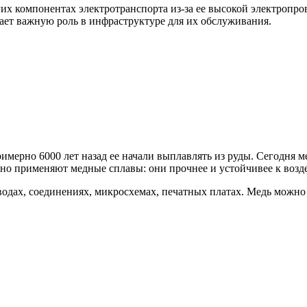
гих компонентах электротранспорта из-за ее высокой электропр
рает важную роль в инфраструктуре для их обслуживания.
мерно 6000 лет назад ее начали выплавлять из руды. Сегодня ме
но применяют медные сплавы: они прочнее и устойчивее к возде
одах, соединениях, микросхемах, печатных платах. Медь можно