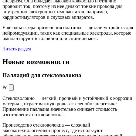
аневризм. Она обладает высокой ковкостью и отлично
проводит ток, поэтому из нее делают тонкие провода для
внутренних электронных имплантатов, например,
кардиостимуляторов и слуховых аппаратов.
Еще одна сфера применения платины — детали устройств для
нейромодуляции, таких как специальные электроды, которые
имплантируют в головной или спинной мозг.
Читать раздел
Новые
возможности
Палладий для стекловолокна
Pd
Стекловолокно — легкий, прочный и устойчивый к коррозии
материал, играет важную роль в «зеленой» энергетике.
Применение палладия значительно снижает стоимость
изготовления стекловолокна.
Производство стекловолокна — сложный
высокотехнологичный процесс, где используют
оборудование, состоящее из сплава металлов платиновой