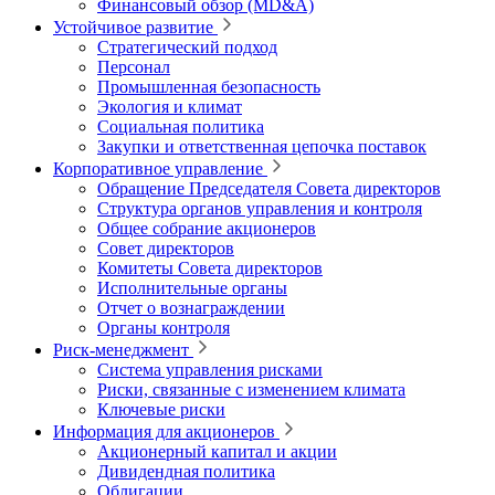
Финансовый обзор (MD&A)
Устойчивое развитие
Стратегический подход
Персонал
Промышленная безопасность
Экология и климат
Социальная политика
Закупки и ответственная цепочка поставок
Корпоративное управление
Обращение Председателя Совета директоров
Структура органов управления и контроля
Общее собрание акционеров
Совет директоров
Комитеты Совета директоров
Исполнительные органы
Отчет о вознаграждении
Органы контроля
Риск-менеджмент
Система управления рисками
Риски, связанные с изменением климата
Ключевые риски
Информация для акционеров
Акционерный капитал и акции
Дивидендная политика
Облигации