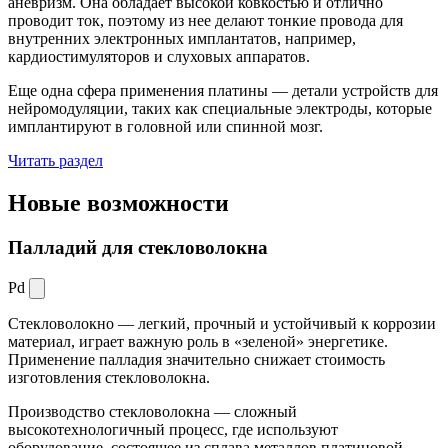
аневризм. Она обладает высокой ковкостью и отлично
проводит ток, поэтому из нее делают тонкие провода для
внутренних электронных имплантатов, например,
кардиостимуляторов и слуховых аппаратов.
Еще одна сфера применения платины — детали устройств для
нейромодуляции, таких как специальные электроды, которые
имплантируют в головной или спинной мозг.
Читать раздел
Новые
возможности
Палладий для стекловолокна
Pd
Стекловолокно — легкий, прочный и устойчивый к коррозии
материал, играет важную роль в «зеленой» энергетике.
Применение палладия значительно снижает стоимость
изготовления стекловолокна.
Производство стекловолокна — сложный
высокотехнологичный процесс, где используют
оборудование, состоящее из сплава металлов платиновой