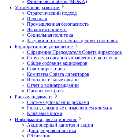
Финансовый обзор (MD&A)
Устойчивое развитие
Стратегический подход
Персонал
Промышленная безопасность
Экология и климат
Социальная политика
Закупки и ответственная цепочка поставок
Корпоративное управление
Обращение Председателя Совета директоров
Структура органов управления и контроля
Общее собрание акционеров
Совет директоров
Комитеты Совета директоров
Исполнительные органы
Отчет о вознаграждении
Органы контроля
Риск-менеджмент
Система управления рисками
Риски, связанные с изменением климата
Ключевые риски
Информация для акционеров
Акционерный капитал и акции
Дивидендная политика
Облигации