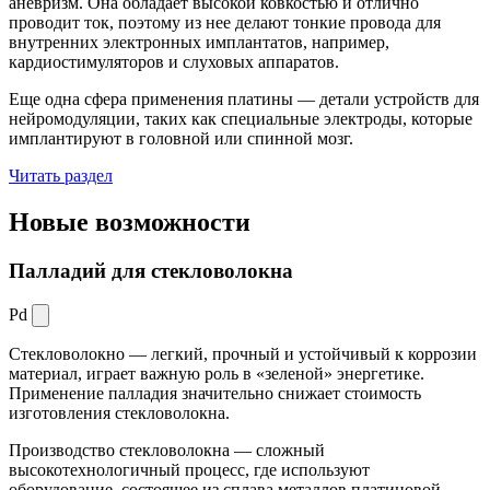
аневризм. Она обладает высокой ковкостью и отлично
проводит ток, поэтому из нее делают тонкие провода для
внутренних электронных имплантатов, например,
кардиостимуляторов и слуховых аппаратов.
Еще одна сфера применения платины — детали устройств для
нейромодуляции, таких как специальные электроды, которые
имплантируют в головной или спинной мозг.
Читать раздел
Новые
возможности
Палладий для стекловолокна
Pd
Стекловолокно — легкий, прочный и устойчивый к коррозии
материал, играет важную роль в «зеленой» энергетике.
Применение палладия значительно снижает стоимость
изготовления стекловолокна.
Производство стекловолокна — сложный
высокотехнологичный процесс, где используют
оборудование, состоящее из сплава металлов платиновой