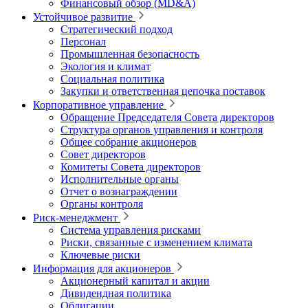
Финансовый обзор (MD&A)
Устойчивое развитие
Стратегический подход
Персонал
Промышленная безопасность
Экология и климат
Социальная политика
Закупки и ответственная цепочка поставок
Корпоративное управление
Обращение Председателя Совета директоров
Структура органов управления и контроля
Общее собрание акционеров
Совет директоров
Комитеты Совета директоров
Исполнительные органы
Отчет о вознаграждении
Органы контроля
Риск-менеджмент
Система управления рисками
Риски, связанные с изменением климата
Ключевые риски
Информация для акционеров
Акционерный капитал и акции
Дивидендная политика
Облигации