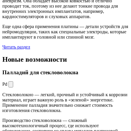
аневризм. Она обладает высокой ковкостью и отлично
проводит ток, поэтому из нее делают тонкие провода для
внутренних электронных имплантатов, например,
кардиостимуляторов и слуховых аппаратов.
Еще одна сфера применения платины — детали устройств для
нейромодуляции, таких как специальные электроды, которые
имплантируют в головной или спинной мозг.
Читать раздел
Новые
возможности
Палладий для стекловолокна
Pd
Стекловолокно — легкий, прочный и устойчивый к коррозии
материал, играет важную роль в «зеленой» энергетике.
Применение палладия значительно снижает стоимость
изготовления стекловолокна.
Производство стекловолокна — сложный
высокотехнологичный процесс, где используют
оборудование, состоящее из сплава металлов платиновой