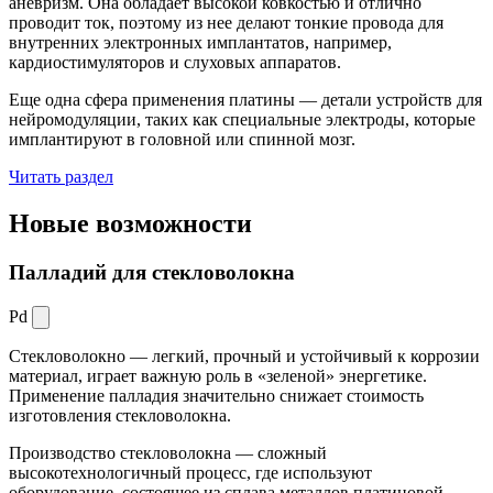
аневризм. Она обладает высокой ковкостью и отлично
проводит ток, поэтому из нее делают тонкие провода для
внутренних электронных имплантатов, например,
кардиостимуляторов и слуховых аппаратов.
Еще одна сфера применения платины — детали устройств для
нейромодуляции, таких как специальные электроды, которые
имплантируют в головной или спинной мозг.
Читать раздел
Новые
возможности
Палладий для стекловолокна
Pd
Стекловолокно — легкий, прочный и устойчивый к коррозии
материал, играет важную роль в «зеленой» энергетике.
Применение палладия значительно снижает стоимость
изготовления стекловолокна.
Производство стекловолокна — сложный
высокотехнологичный процесс, где используют
оборудование, состоящее из сплава металлов платиновой