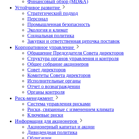
Финансовый обзор (MD&A)
Устойчивое развитие
Стратегический подход
Персонал
Промышленная безопасность
Экология и климат
Социальная политика
Закупки и ответственная цепочка поставок
Корпоративное управление
Обращение Председателя Совета директоров
Структура органов управления и контроля
Общее собрание акционеров
Совет директоров
Комитеты Совета директоров
Исполнительные органы
Отчет о вознаграждении
Органы контроля
Риск-менеджмент
Система управления рисками
Риски, связанные с изменением климата
Ключевые риски
Информация для акционеров
Акционерный капитал и акции
Дивидендная политика
Облигации