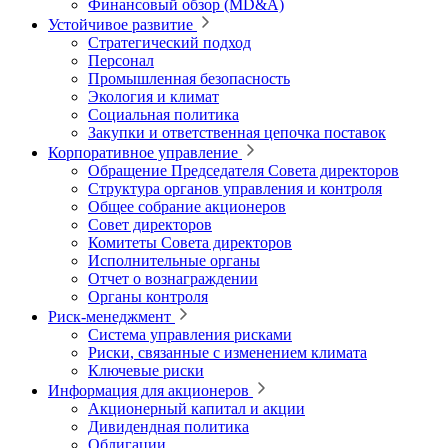
Финансовый обзор (MD&A)
Устойчивое развитие
Стратегический подход
Персонал
Промышленная безопасность
Экология и климат
Социальная политика
Закупки и ответственная цепочка поставок
Корпоративное управление
Обращение Председателя Совета директоров
Структура органов управления и контроля
Общее собрание акционеров
Совет директоров
Комитеты Совета директоров
Исполнительные органы
Отчет о вознаграждении
Органы контроля
Риск-менеджмент
Система управления рисками
Риски, связанные с изменением климата
Ключевые риски
Информация для акционеров
Акционерный капитал и акции
Дивидендная политика
Облигации