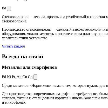
Pd
Стекловолокно — легкий, прочный и устойчивый к коррозии ма
стекловолокна.
Производство стекловолокна — сложный высокотехнологичный 
оборудования, можно заменить в составе сплава платину на пал
характеристики устройства.
Читать раздел
Всегда
на связи
Металлы для смартфонов
Pd Ni Pt,
Ag Cu Co
Среди металлов «Норникеля» немало тех, которые нужны для про
Для производства современных смартфонов требуется все боль
сплавов, титана и стали делают корпуса. Никель, кобальт и ли
и микрофонах.