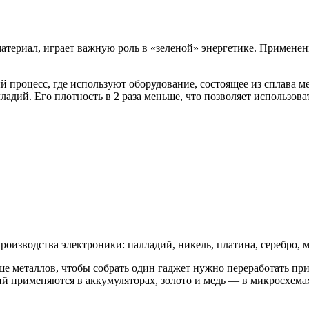
териал, играет важную роль в «зеленой» энергетике. Применен
процесс, где используют оборудование, состоящее из сплава м
ладий. Его плотность в 2 раза меньше, что позволяет использов
изводства электроники: палладий, никель, платина, серебро, ме
ше металлов, чтобы собрать один гаджет нужно переработать п
тий применяются в аккумуляторах, золото и медь — в микросхема