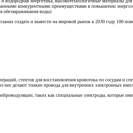
 и водородная энергетика, высокотехнологичные материалы для 
азанными конкурентными преимуществами в повышении энергоэ
ля обеззараживания воды)
планах создать и вывести на мировой рынок к 2030 году 100 н
пераций, стентов для восстановления кровотока по сосудам и с
 из нее делают тонкие провода для внутренних электронных импл
нейромодуляции, таких как специальные электроды, которые им