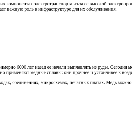
гих компонентах электротранспорта из-за ее высокой электропр
рает важную роль в инфраструктуре для их обслуживания.
мерно 6000 лет назад ее начали выплавлять из руды. Сегодня ме
но применяют медные сплавы: они прочнее и устойчивее к возде
одах, соединениях, микросхемах, печатных платах. Медь можно