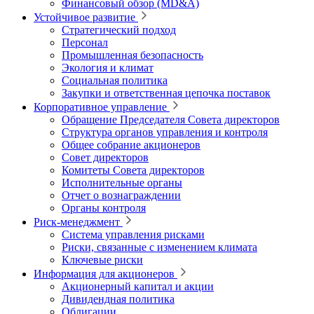
Финансовый обзор (MD&A)
Устойчивое развитие
Стратегический подход
Персонал
Промышленная безопасность
Экология и климат
Социальная политика
Закупки и ответственная цепочка поставок
Корпоративное управление
Обращение Председателя Совета директоров
Структура органов управления и контроля
Общее собрание акционеров
Совет директоров
Комитеты Совета директоров
Исполнительные органы
Отчет о вознаграждении
Органы контроля
Риск-менеджмент
Система управления рисками
Риски, связанные с изменением климата
Ключевые риски
Информация для акционеров
Акционерный капитал и акции
Дивидендная политика
Облигации