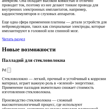
аневризм. Она обладает высокой ковкостью и отлично
проводит ток, поэтому из нее делают тонкие провода для
внутренних электронных имплантатов, например,
кардиостимуляторов и слуховых аппаратов.
Еще одна сфера применения платины — детали устройств для
нейромодуляции, таких как специальные электроды, которые
имплантируют в головной или спинной мозг.
Читать раздел
Новые
возможности
Палладий для стекловолокна
Pd
Стекловолокно — легкий, прочный и устойчивый к коррозии
материал, играет важную роль в «зеленой» энергетике.
Применение палладия значительно снижает стоимость
изготовления стекловолокна.
Производство стекловолокна — сложный
высокотехнологичный процесс, где используют
оборудование, состоящее из сплава металлов платиновой