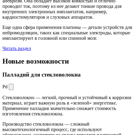
аневризм. Она обладает высокой ковкостью и отлично
проводит ток, поэтому из нее делают тонкие провода для
внутренних электронных имплантатов, например,
кардиостимуляторов и слуховых аппаратов.
Еще одна сфера применения платины — детали устройств для
нейромодуляции, таких как специальные электроды, которые
имплантируют в головной или спинной мозг.
Читать раздел
Новые
возможности
Палладий для стекловолокна
Pd
Стекловолокно — легкий, прочный и устойчивый к коррозии
материал, играет важную роль в «зеленой» энергетике.
Применение палладия значительно снижает стоимость
изготовления стекловолокна.
Производство стекловолокна — сложный
высокотехнологичный процесс, где используют
оборудование, состоящее из сплава металлов платиновой