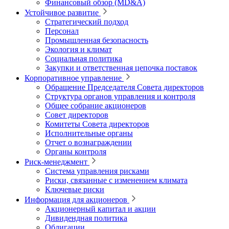
Финансовый обзор (MD&A)
Устойчивое развитие
Стратегический подход
Персонал
Промышленная безопасность
Экология и климат
Социальная политика
Закупки и ответственная цепочка поставок
Корпоративное управление
Обращение Председателя Совета директоров
Структура органов управления и контроля
Общее собрание акционеров
Совет директоров
Комитеты Совета директоров
Исполнительные органы
Отчет о вознаграждении
Органы контроля
Риск-менеджмент
Система управления рисками
Риски, связанные с изменением климата
Ключевые риски
Информация для акционеров
Акционерный капитал и акции
Дивидендная политика
Облигации