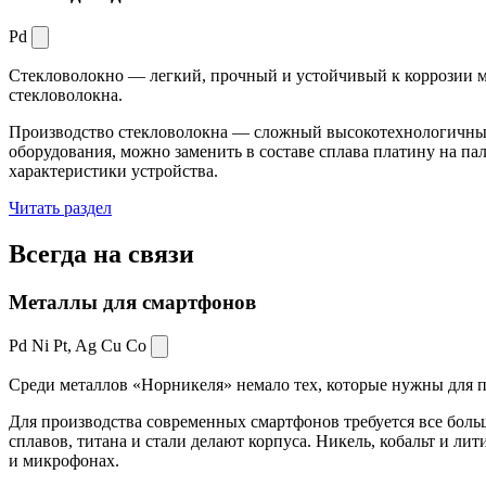
Pd
Стекловолокно — легкий, прочный и устойчивый к коррозии ма
стекловолокна.
Производство стекловолокна — сложный высокотехнологичный 
оборудования, можно заменить в составе сплава платину на пал
характеристики устройства.
Читать раздел
Всегда
на связи
Металлы для смартфонов
Pd Ni Pt,
Ag Cu Co
Среди металлов «Норникеля» немало тех, которые нужны для про
Для производства современных смартфонов требуется все боль
сплавов, титана и стали делают корпуса. Никель, кобальт и ли
и микрофонах.