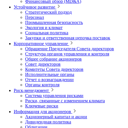
Финансовый обзор (MD&A)
Устойчивое развитие
Стратегический подход
Персонал
Промышленная безопасность
Экология и климат
Социальная политика
Закупки и ответственная цепочка поставок
Корпоративное управление
Обращение Председателя Совета директоров
Структура органов управления и контроля
Общее собрание акционеров
Совет директоров
Комитеты Совета директоров
Исполнительные органы
Отчет о вознаграждении
Органы контроля
Риск-менеджмент
Система управления рисками
Риски, связанные с изменением климата
Ключевые риски
Информация для акционеров
Акционерный капитал и акции
Дивидендная политика
Облигации