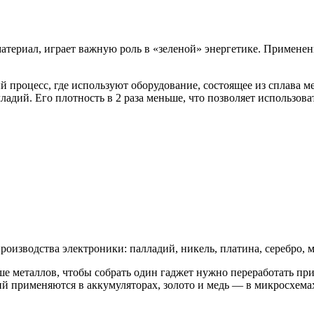
териал, играет важную роль в «зеленой» энергетике. Применен
процесс, где используют оборудование, состоящее из сплава м
ладий. Его плотность в 2 раза меньше, что позволяет использов
изводства электроники: палладий, никель, платина, серебро, ме
ше металлов, чтобы собрать один гаджет нужно переработать п
тий применяются в аккумуляторах, золото и медь — в микросхема