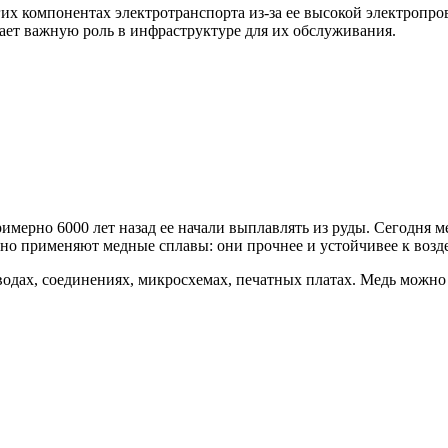
гих компонентах электротранспорта из-за ее высокой электропр
рает важную роль в инфраструктуре для их обслуживания.
мерно 6000 лет назад ее начали выплавлять из руды. Сегодня ме
но применяют медные сплавы: они прочнее и устойчивее к возде
одах, соединениях, микросхемах, печатных платах. Медь можно