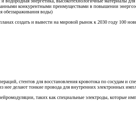
 и водородная энергетика, высокотехнологичные материалы для 
азанными конкурентными преимуществами в повышении энергоэ
ля обеззараживания воды)
планах создать и вывести на мировой рынок к 2030 году 100 н
пераций, стентов для восстановления кровотока по сосудам и с
 из нее делают тонкие провода для внутренних электронных импл
нейромодуляции, таких как специальные электроды, которые им