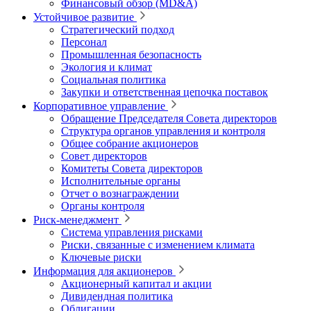
Финансовый обзор (MD&A)
Устойчивое развитие
Стратегический подход
Персонал
Промышленная безопасность
Экология и климат
Социальная политика
Закупки и ответственная цепочка поставок
Корпоративное управление
Обращение Председателя Совета директоров
Структура органов управления и контроля
Общее собрание акционеров
Совет директоров
Комитеты Совета директоров
Исполнительные органы
Отчет о вознаграждении
Органы контроля
Риск-менеджмент
Система управления рисками
Риски, связанные с изменением климата
Ключевые риски
Информация для акционеров
Акционерный капитал и акции
Дивидендная политика
Облигации