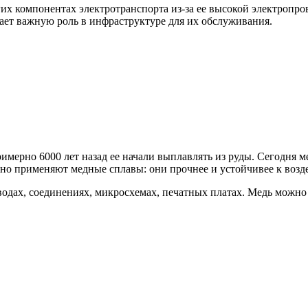
гих компонентах электротранспорта из-за ее высокой электропр
рает важную роль в инфраструктуре для их обслуживания.
мерно 6000 лет назад ее начали выплавлять из руды. Сегодня ме
но применяют медные сплавы: они прочнее и устойчивее к возде
одах, соединениях, микросхемах, печатных платах. Медь можно