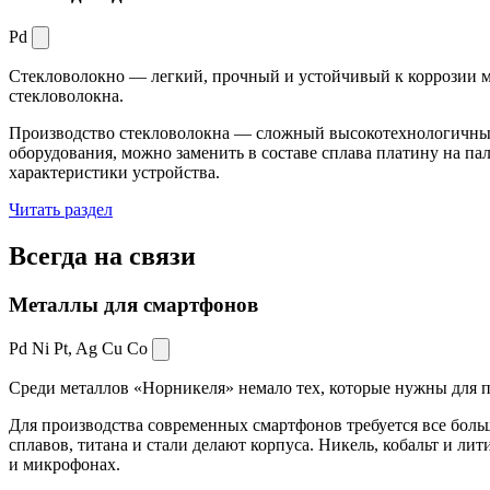
Pd
Стекловолокно — легкий, прочный и устойчивый к коррозии ма
стекловолокна.
Производство стекловолокна — сложный высокотехнологичный 
оборудования, можно заменить в составе сплава платину на пал
характеристики устройства.
Читать раздел
Всегда
на связи
Металлы для смартфонов
Pd Ni Pt,
Ag Cu Co
Среди металлов «Норникеля» немало тех, которые нужны для про
Для производства современных смартфонов требуется все боль
сплавов, титана и стали делают корпуса. Никель, кобальт и ли
и микрофонах.