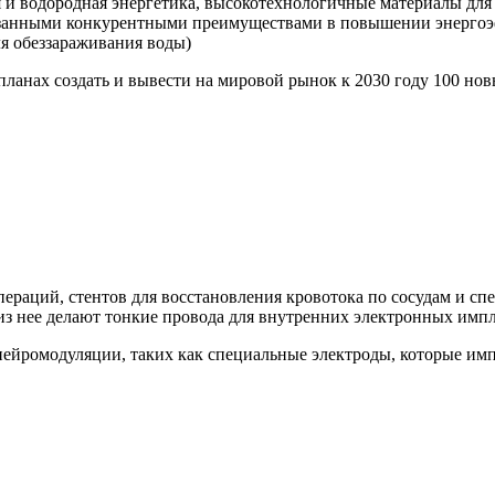
 и водородная энергетика, высокотехнологичные материалы для 
азанными конкурентными преимуществами в повышении энергоэ
ля обеззараживания воды)
планах создать и вывести на мировой рынок к 2030 году 100 н
пераций, стентов для восстановления кровотока по сосудам и с
 из нее делают тонкие провода для внутренних электронных импл
нейромодуляции, таких как специальные электроды, которые им