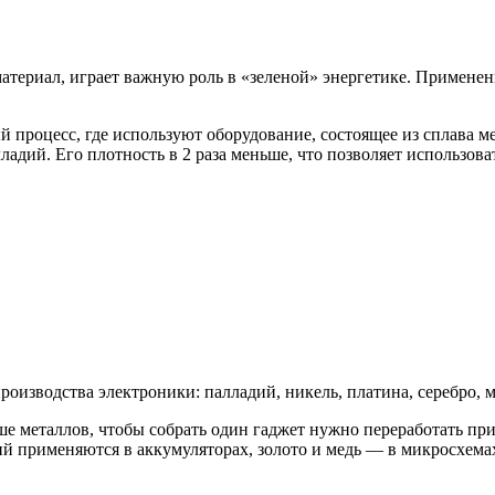
териал, играет важную роль в «зеленой» энергетике. Применен
процесс, где используют оборудование, состоящее из сплава м
ладий. Его плотность в 2 раза меньше, что позволяет использов
изводства электроники: палладий, никель, платина, серебро, ме
ше металлов, чтобы собрать один гаджет нужно переработать п
тий применяются в аккумуляторах, золото и медь — в микросхема