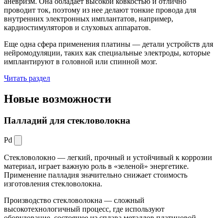
аневризм. Она обладает высокой ковкостью и отлично
проводит ток, поэтому из нее делают тонкие провода для
внутренних электронных имплантатов, например,
кардиостимуляторов и слуховых аппаратов.
Еще одна сфера применения платины — детали устройств для
нейромодуляции, таких как специальные электроды, которые
имплантируют в головной или спинной мозг.
Читать раздел
Новые
возможности
Палладий для стекловолокна
Pd
Стекловолокно — легкий, прочный и устойчивый к коррозии
материал, играет важную роль в «зеленой» энергетике.
Применение палладия значительно снижает стоимость
изготовления стекловолокна.
Производство стекловолокна — сложный
высокотехнологичный процесс, где используют
оборудование, состоящее из сплава металлов платиновой