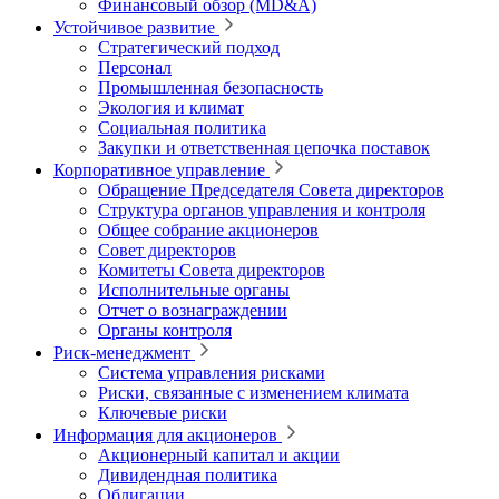
Финансовый обзор (MD&A)
Устойчивое развитие
Стратегический подход
Персонал
Промышленная безопасность
Экология и климат
Социальная политика
Закупки и ответственная цепочка поставок
Корпоративное управление
Обращение Председателя Совета директоров
Структура органов управления и контроля
Общее собрание акционеров
Совет директоров
Комитеты Совета директоров
Исполнительные органы
Отчет о вознаграждении
Органы контроля
Риск-менеджмент
Система управления рисками
Риски, связанные с изменением климата
Ключевые риски
Информация для акционеров
Акционерный капитал и акции
Дивидендная политика
Облигации