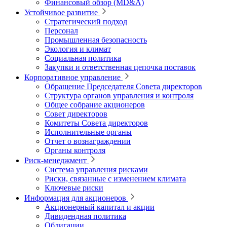
Финансовый обзор (MD&A)
Устойчивое развитие
Стратегический подход
Персонал
Промышленная безопасность
Экология и климат
Социальная политика
Закупки и ответственная цепочка поставок
Корпоративное управление
Обращение Председателя Совета директоров
Структура органов управления и контроля
Общее собрание акционеров
Совет директоров
Комитеты Совета директоров
Исполнительные органы
Отчет о вознаграждении
Органы контроля
Риск-менеджмент
Система управления рисками
Риски, связанные с изменением климата
Ключевые риски
Информация для акционеров
Акционерный капитал и акции
Дивидендная политика
Облигации