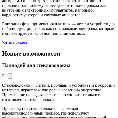
аневризм. Она обладает высокой ковкостью и отлично
проводит ток, поэтому из нее делают тонкие провода для
внутренних электронных имплантатов, например,
кардиостимуляторов и слуховых аппаратов.
Еще одна сфера применения платины — детали устройств для
нейромодуляции, таких как специальные электроды, которые
имплантируют в головной или спинной мозг.
Читать раздел
Новые
возможности
Палладий для стекловолокна
Pd
Стекловолокно — легкий, прочный и устойчивый к коррозии
материал, играет важную роль в «зеленой» энергетике.
Применение палладия значительно снижает стоимость
изготовления стекловолокна.
Производство стекловолокна — сложный
высокотехнологичный процесс, где используют
оборудование, состоящее из сплава металлов платиновой