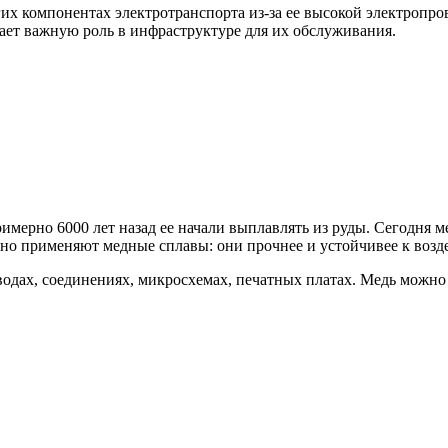
гих компонентах электротранспорта из-за ее высокой электропр
рает важную роль в инфраструктуре для их обслуживания.
мерно 6000 лет назад ее начали выплавлять из руды. Сегодня ме
но применяют медные сплавы: они прочнее и устойчивее к возде
одах, соединениях, микросхемах, печатных платах. Медь можно