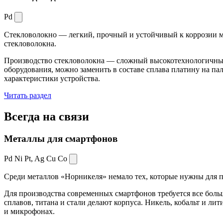
Pd
Стекловолокно — легкий, прочный и устойчивый к коррозии ма
стекловолокна.
Производство стекловолокна — сложный высокотехнологичный 
оборудования, можно заменить в составе сплава платину на пал
характеристики устройства.
Читать раздел
Всегда
на связи
Металлы для смартфонов
Pd Ni Pt,
Ag Cu Co
Среди металлов «Норникеля» немало тех, которые нужны для про
Для производства современных смартфонов требуется все боль
сплавов, титана и стали делают корпуса. Никель, кобальт и ли
и микрофонах.