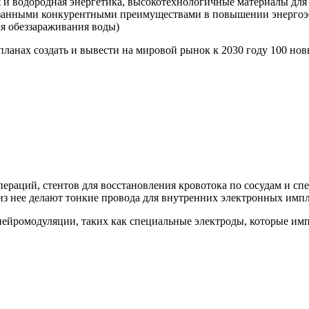
 и водородная энергетика, высокотехнологичные материалы для 
азанными конкурентными преимуществами в повышении энергоэ
ля обеззараживания воды)
планах создать и вывести на мировой рынок к 2030 году 100 н
пераций, стентов для восстановления кровотока по сосудам и с
 из нее делают тонкие провода для внутренних электронных импл
нейромодуляции, таких как специальные электроды, которые им