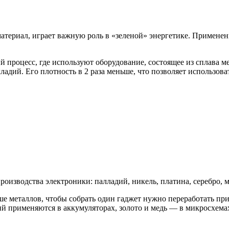
териал, играет важную роль в «зеленой» энергетике. Применен
процесс, где используют оборудование, состоящее из сплава м
ладий. Его плотность в 2 раза меньше, что позволяет использов
изводства электроники: палладий, никель, платина, серебро, ме
ше металлов, чтобы собрать один гаджет нужно переработать п
тий применяются в аккумуляторах, золото и медь — в микросхема