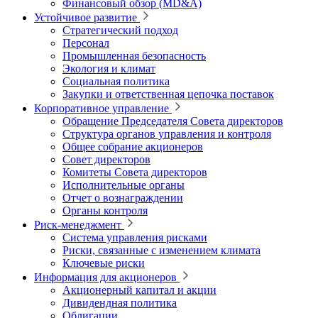
Финансовый обзор (MD&A)
Устойчивое развитие
Стратегический подход
Персонал
Промышленная безопасность
Экология и климат
Социальная политика
Закупки и ответственная цепочка поставок
Корпоративное управление
Обращение Председателя Совета директоров
Структура органов управления и контроля
Общее собрание акционеров
Совет директоров
Комитеты Совета директоров
Исполнительные органы
Отчет о вознаграждении
Органы контроля
Риск-менеджмент
Система управления рисками
Риски, связанные с изменением климата
Ключевые риски
Информация для акционеров
Акционерный капитал и акции
Дивидендная политика
Облигации