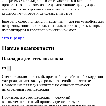
аневризм. Она обладает высокой ковкостью и отлично
проводит ток, поэтому из нее делают тонкие провода для
внутренних электронных имплантатов, например,
кардиостимуляторов и слуховых аппаратов.
Еще одна сфера применения платины — детали устройств для
нейромодуляции, таких как специальные электроды, которые
имплантируют в головной или спинной мозг.
Читать раздел
Новые
возможности
Палладий для стекловолокна
Pd
Стекловолокно — легкий, прочный и устойчивый к коррозии
материал, играет важную роль в «зеленой» энергетике.
Применение палладия значительно снижает стоимость
изготовления стекловолокна.
Производство стекловолокна — сложный
высокотехнологичный процесс, где используют
оборудование, состоящее из сплава металлов платиновой