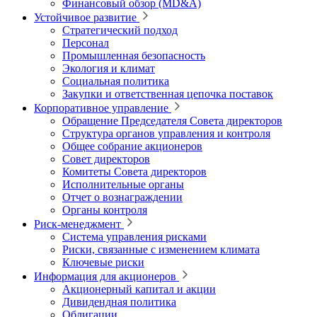
Финансовый обзор (MD&A)
Устойчивое развитие
Стратегический подход
Персонал
Промышленная безопасность
Экология и климат
Социальная политика
Закупки и ответственная цепочка поставок
Корпоративное управление
Обращение Председателя Совета директоров
Структура органов управления и контроля
Общее собрание акционеров
Совет директоров
Комитеты Совета директоров
Исполнительные органы
Отчет о вознаграждении
Органы контроля
Риск-менеджмент
Система управления рисками
Риски, связанные с изменением климата
Ключевые риски
Информация для акционеров
Акционерный капитал и акции
Дивидендная политика
Облигации