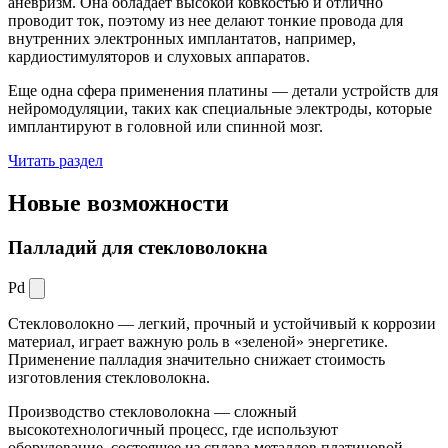
аневризм. Она обладает высокой ковкостью и отлично
проводит ток, поэтому из нее делают тонкие провода для
внутренних электронных имплантатов, например,
кардиостимуляторов и слуховых аппаратов.
Еще одна сфера применения платины — детали устройств для
нейромодуляции, таких как специальные электроды, которые
имплантируют в головной или спинной мозг.
Читать раздел
Новые
возможности
Палладий для стекловолокна
Pd
Стекловолокно — легкий, прочный и устойчивый к коррозии
материал, играет важную роль в «зеленой» энергетике.
Применение палладия значительно снижает стоимость
изготовления стекловолокна.
Производство стекловолокна — сложный
высокотехнологичный процесс, где используют
оборудование, состоящее из сплава металлов платиновой