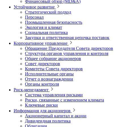
Финансовый обзор (MD&A)
Устойчивое развитие
Стратегический подход
Персонал
Промышленная безопасность
Экология и климат
Социальная политика
Закупки и ответственная цепочка поставок
Корпоративное управление
Обращение Председателя Совета директоров
Структура органов управления и контроля
Общее собрание акционеров
Совет директоров
Комитеты Совета директоров
Исполнительные органы
Отчет о вознаграждении
Органы контроля
Риск-менеджмент
Система управления рисками
Риски, связанные с изменением климата
Ключевые риски
Информация для акционеров
Акционерный капитал и акции
Дивидендная политика
Облигации