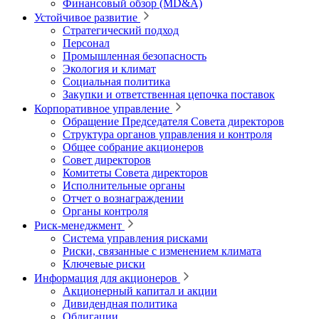
Финансовый обзор (MD&A)
Устойчивое развитие
Стратегический подход
Персонал
Промышленная безопасность
Экология и климат
Социальная политика
Закупки и ответственная цепочка поставок
Корпоративное управление
Обращение Председателя Совета директоров
Структура органов управления и контроля
Общее собрание акционеров
Совет директоров
Комитеты Совета директоров
Исполнительные органы
Отчет о вознаграждении
Органы контроля
Риск-менеджмент
Система управления рисками
Риски, связанные с изменением климата
Ключевые риски
Информация для акционеров
Акционерный капитал и акции
Дивидендная политика
Облигации