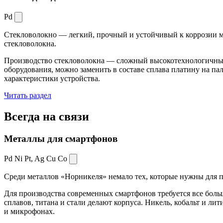
Pd
Стекловолокно — легкий, прочный и устойчивый к коррозии ма
стекловолокна.
Производство стекловолокна — сложный высокотехнологичный 
оборудования, можно заменить в составе сплава платину на пал
характеристики устройства.
Читать раздел
Всегда
на связи
Металлы для смартфонов
Pd Ni Pt,
Ag Cu Co
Среди металлов «Норникеля» немало тех, которые нужны для про
Для производства современных смартфонов требуется все боль
сплавов, титана и стали делают корпуса. Никель, кобальт и ли
и микрофонах.