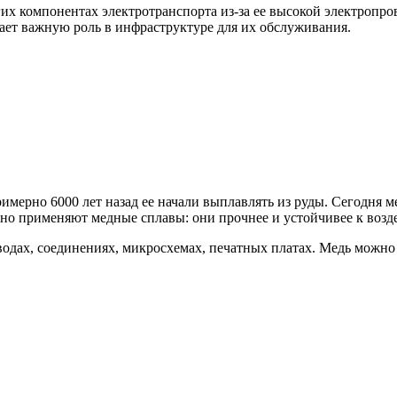
гих компонентах электротранспорта из-за ее высокой электропр
рает важную роль в инфраструктуре для их обслуживания.
мерно 6000 лет назад ее начали выплавлять из руды. Сегодня ме
но применяют медные сплавы: они прочнее и устойчивее к возде
одах, соединениях, микросхемах, печатных платах. Медь можно