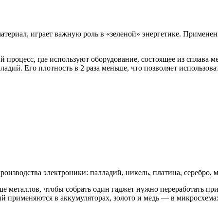
териал, играет важную роль в «зеленой» энергетике. Применен
процесс, где используют оборудование, состоящее из сплава м
ладий. Его плотность в 2 раза меньше, что позволяет использов
изводства электроники: палладий, никель, платина, серебро, ме
ше металлов, чтобы собрать один гаджет нужно переработать п
тий применяются в аккумуляторах, золото и медь — в микросхема