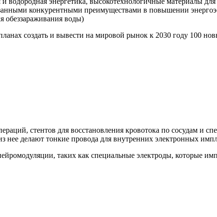
 и водородная энергетика, высокотехнологичные материалы для 
азанными конкурентными преимуществами в повышении энергоэ
ля обеззараживания воды)
планах создать и вывести на мировой рынок к 2030 году 100 н
пераций, стентов для восстановления кровотока по сосудам и с
 из нее делают тонкие провода для внутренних электронных импл
нейромодуляции, таких как специальные электроды, которые им