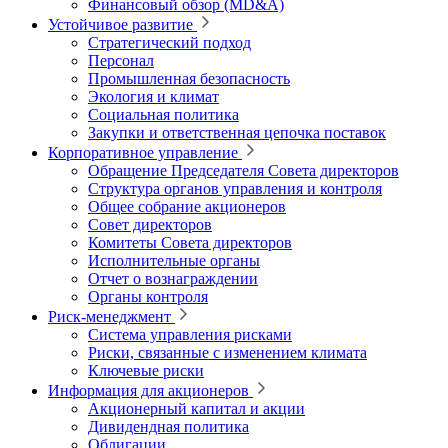
Финансовый обзор (MD&A)
Устойчивое развитие
Стратегический подход
Персонал
Промышленная безопасность
Экология и климат
Социальная политика
Закупки и ответственная цепочка поставок
Корпоративное управление
Обращение Председателя Совета директоров
Структура органов управления и контроля
Общее собрание акционеров
Совет директоров
Комитеты Совета директоров
Исполнительные органы
Отчет о вознаграждении
Органы контроля
Риск-менеджмент
Система управления рисками
Риски, связанные с изменением климата
Ключевые риски
Информация для акционеров
Акционерный капитал и акции
Дивидендная политика
Облигации