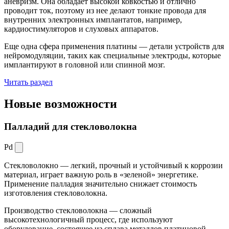
аневризм. Она обладает высокой ковкостью и отлично
проводит ток, поэтому из нее делают тонкие провода для
внутренних электронных имплантатов, например,
кардиостимуляторов и слуховых аппаратов.
Еще одна сфера применения платины — детали устройств для
нейромодуляции, таких как специальные электроды, которые
имплантируют в головной или спинной мозг.
Читать раздел
Новые
возможности
Палладий для стекловолокна
Pd
Стекловолокно — легкий, прочный и устойчивый к коррозии
материал, играет важную роль в «зеленой» энергетике.
Применение палладия значительно снижает стоимость
изготовления стекловолокна.
Производство стекловолокна — сложный
высокотехнологичный процесс, где используют
оборудование, состоящее из сплава металлов платиновой