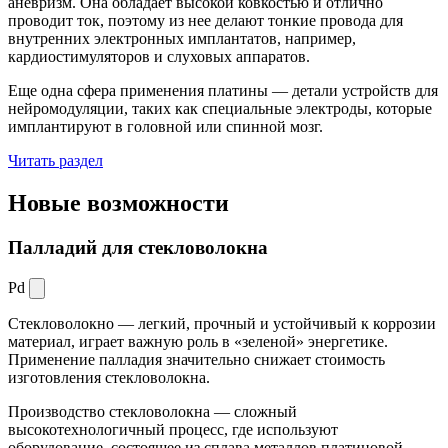
аневризм. Она обладает высокой ковкостью и отлично
проводит ток, поэтому из нее делают тонкие провода для
внутренних электронных имплантатов, например,
кардиостимуляторов и слуховых аппаратов.
Еще одна сфера применения платины — детали устройств для
нейромодуляции, таких как специальные электроды, которые
имплантируют в головной или спинной мозг.
Читать раздел
Новые
возможности
Палладий для стекловолокна
Pd
Стекловолокно — легкий, прочный и устойчивый к коррозии
материал, играет важную роль в «зеленой» энергетике.
Применение палладия значительно снижает стоимость
изготовления стекловолокна.
Производство стекловолокна — сложный
высокотехнологичный процесс, где используют
оборудование, состоящее из сплава металлов платиновой