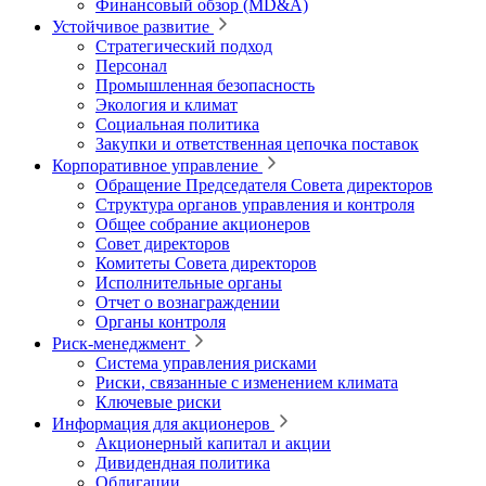
Финансовый обзор (MD&A)
Устойчивое развитие
Стратегический подход
Персонал
Промышленная безопасность
Экология и климат
Социальная политика
Закупки и ответственная цепочка поставок
Корпоративное управление
Обращение Председателя Совета директоров
Структура органов управления и контроля
Общее собрание акционеров
Совет директоров
Комитеты Совета директоров
Исполнительные органы
Отчет о вознаграждении
Органы контроля
Риск-менеджмент
Система управления рисками
Риски, связанные с изменением климата
Ключевые риски
Информация для акционеров
Акционерный капитал и акции
Дивидендная политика
Облигации