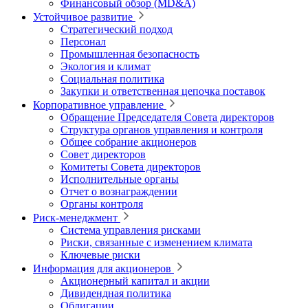
Финансовый обзор (MD&A)
Устойчивое развитие
Стратегический подход
Персонал
Промышленная безопасность
Экология и климат
Социальная политика
Закупки и ответственная цепочка поставок
Корпоративное управление
Обращение Председателя Совета директоров
Структура органов управления и контроля
Общее собрание акционеров
Совет директоров
Комитеты Совета директоров
Исполнительные органы
Отчет о вознаграждении
Органы контроля
Риск-менеджмент
Система управления рисками
Риски, связанные с изменением климата
Ключевые риски
Информация для акционеров
Акционерный капитал и акции
Дивидендная политика
Облигации