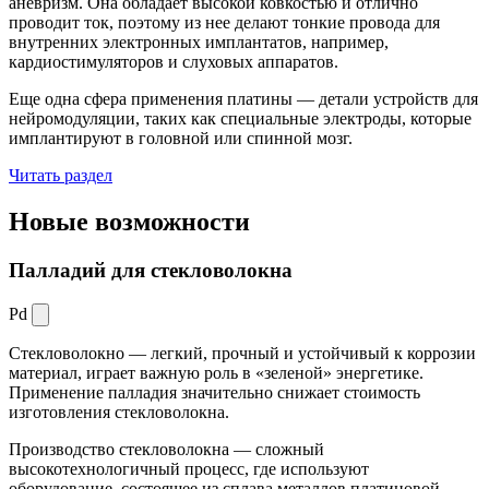
аневризм. Она обладает высокой ковкостью и отлично
проводит ток, поэтому из нее делают тонкие провода для
внутренних электронных имплантатов, например,
кардиостимуляторов и слуховых аппаратов.
Еще одна сфера применения платины — детали устройств для
нейромодуляции, таких как специальные электроды, которые
имплантируют в головной или спинной мозг.
Читать раздел
Новые
возможности
Палладий для стекловолокна
Pd
Стекловолокно — легкий, прочный и устойчивый к коррозии
материал, играет важную роль в «зеленой» энергетике.
Применение палладия значительно снижает стоимость
изготовления стекловолокна.
Производство стекловолокна — сложный
высокотехнологичный процесс, где используют
оборудование, состоящее из сплава металлов платиновой