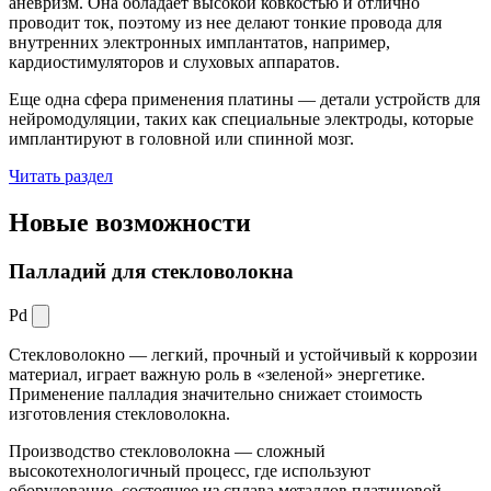
аневризм. Она обладает высокой ковкостью и отлично
проводит ток, поэтому из нее делают тонкие провода для
внутренних электронных имплантатов, например,
кардиостимуляторов и слуховых аппаратов.
Еще одна сфера применения платины — детали устройств для
нейромодуляции, таких как специальные электроды, которые
имплантируют в головной или спинной мозг.
Читать раздел
Новые
возможности
Палладий для стекловолокна
Pd
Стекловолокно — легкий, прочный и устойчивый к коррозии
материал, играет важную роль в «зеленой» энергетике.
Применение палладия значительно снижает стоимость
изготовления стекловолокна.
Производство стекловолокна — сложный
высокотехнологичный процесс, где используют
оборудование, состоящее из сплава металлов платиновой