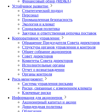
Финансовый обзор (MD&A)
Устойчивое развитие
Стратегический подход
Персонал
Промышленная безопасность
Экология и климат
Социальная политика
Закупки и ответственная цепочка поставок
Корпоративное управление
Обращение Председателя Совета директоров
Структура органов управления и контроля
Общее собрание акционеров
Совет директоров
Комитеты Совета директоров
Исполнительные органы
Отчет о вознаграждении
Органы контроля
Риск-менеджмент
Система управления рисками
Риски, связанные с изменением климата
Ключевые риски
Информация для акционеров
Акционерный капитал и акции
Дивидендная политика
Облигации