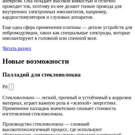
аневризм. Она обладает высокой ковкостью и отлично
проводит ток, поэтому из нее делают тонкие провода для
внутренних электронных имплантатов, например,
кардиостимуляторов и слуховых аппаратов.
Еще одна сфера применения платины — детали устройств для
нейромодуляции, таких как специальные электроды, которые
имплантируют в головной или спинной мозг.
Читать раздел
Новые
возможности
Палладий для стекловолокна
Pd
Стекловолокно — легкий, прочный и устойчивый к коррозии
материал, играет важную роль в «зеленой» энергетике.
Применение палладия значительно снижает стоимость
изготовления стекловолокна.
Производство стекловолокна — сложный
высокотехнологичный процесс, где используют
оборудование, состоящее из сплава металлов платиновой