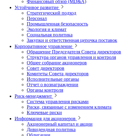
Финансовый обзор (MD&A)
Устойчивое развитие
Стратегический подход
Персонал
Промышленная безопасность
Экология и климат
Социальная политика
Закупки и ответственная цепочка поставок
Корпоративное управление
Обращение Председателя Совета директоров
Структура органов управления и контроля
Общее собрание акционеров
Совет директоров
Комитеты Совета директоров
Исполнительные органы
Отчет о вознаграждении
Органы контроля
Риск-менеджмент
Система управления рисками
Риски, связанные с изменением климата
Ключевые риски
Информация для акционеров
Акционерный капитал и акции
Дивидендная политика
Облигации