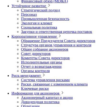
Финансовый обзор (MD&A)
Устойчивое развитие
Стратегический подход
Персонал
Промышленная безопасность
Экология и климат
Социальная политика
Закупки и ответственная цепочка поставок
Корпоративное управление
Обращение Председателя Совета директоров
Структура органов управления и контроля
Общее собрание акционеров
Совет директоров
Комитеты Совета директоров
Исполнительные органы
Отчет о вознаграждении
Органы контроля
Риск-менеджмент
Система управления рисками
Риски, связанные с изменением климата
Ключевые риски
Информация для акционеров
Акционерный капитал и акции
Дивидендная политика
Облигации