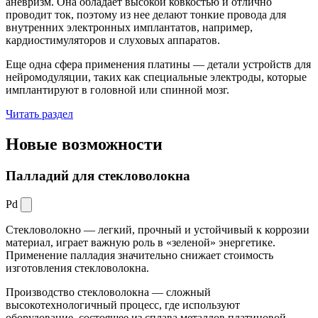
аневризм. Она обладает высокой ковкостью и отлично
проводит ток, поэтому из нее делают тонкие провода для
внутренних электронных имплантатов, например,
кардиостимуляторов и слуховых аппаратов.
Еще одна сфера применения платины — детали устройств для
нейромодуляции, таких как специальные электроды, которые
имплантируют в головной или спинной мозг.
Читать раздел
Новые
возможности
Палладий для стекловолокна
Pd
Стекловолокно — легкий, прочный и устойчивый к коррозии
материал, играет важную роль в «зеленой» энергетике.
Применение палладия значительно снижает стоимость
изготовления стекловолокна.
Производство стекловолокна — сложный
высокотехнологичный процесс, где используют
оборудование, состоящее из сплава металлов платиновой