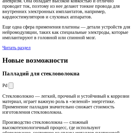
аневризм. Она обладает высокой ковкостью и отлично
проводит ток, поэтому из нее делают тонкие провода для
внутренних электронных имплантатов, например,
кардиостимуляторов и слуховых аппаратов.
Еще одна сфера применения платины — детали устройств для
нейромодуляции, таких как специальные электроды, которые
имплантируют в головной или спинной мозг.
Читать раздел
Новые
возможности
Палладий для стекловолокна
Pd
Стекловолокно — легкий, прочный и устойчивый к коррозии
материал, играет важную роль в «зеленой» энергетике.
Применение палладия значительно снижает стоимость
изготовления стекловолокна.
Производство стекловолокна — сложный
высокотехнологичный процесс, где используют
оборудование, состоящее из сплава металлов платиновой