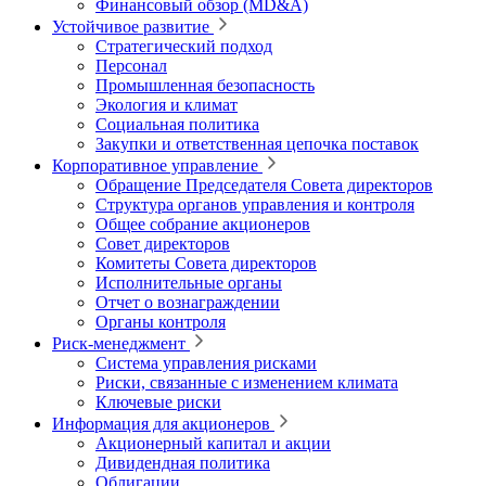
Финансовый обзор (MD&A)
Устойчивое развитие
Стратегический подход
Персонал
Промышленная безопасность
Экология и климат
Социальная политика
Закупки и ответственная цепочка поставок
Корпоративное управление
Обращение Председателя Совета директоров
Структура органов управления и контроля
Общее собрание акционеров
Совет директоров
Комитеты Совета директоров
Исполнительные органы
Отчет о вознаграждении
Органы контроля
Риск-менеджмент
Система управления рисками
Риски, связанные с изменением климата
Ключевые риски
Информация для акционеров
Акционерный капитал и акции
Дивидендная политика
Облигации