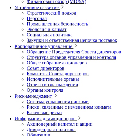
Финансовый обзор (MD&A)
Устойчивое развитие
Стратегический подход
Персонал
Промышленная безопасность
Экология и климат
Социальная политика
Закупки и ответственная цепочка поставок
Корпоративное управление
Обращение Председателя Совета директоров
Структура органов управления и контроля
Общее собрание акционеров
Совет директоров
Комитеты Совета директоров
Исполнительные органы
Отчет о вознаграждении
Органы контроля
Риск-менеджмент
Система управления рисками
Риски, связанные с изменением климата
Ключевые риски
Информация для акционеров
Акционерный капитал и акции
Дивидендная политика
Облигации