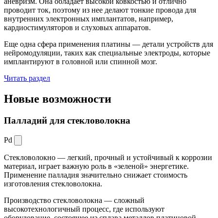
аневризм. Она обладает высокой ковкостью и отлично
проводит ток, поэтому из нее делают тонкие провода для
внутренних электронных имплантатов, например,
кардиостимуляторов и слуховых аппаратов.
Еще одна сфера применения платины — детали устройств для
нейромодуляции, таких как специальные электроды, которые
имплантируют в головной или спинной мозг.
Читать раздел
Новые
возможности
Палладий для стекловолокна
Pd
Стекловолокно — легкий, прочный и устойчивый к коррозии
материал, играет важную роль в «зеленой» энергетике.
Применение палладия значительно снижает стоимость
изготовления стекловолокна.
Производство стекловолокна — сложный
высокотехнологичный процесс, где используют
оборудование, состоящее из сплава металлов платиновой