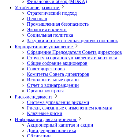
Финансовый обзор (MD&A)
Устойчивое развитие
Стратегический подход
Персонал
Промышленная безопасность
Экология и климат
Социальная политика
Закупки и ответственная цепочка поставок
Корпоративное управление
Обращение Председателя Совета директоров
Структура органов управления и контроля
Общее собрание акционеров
Совет директоров
Комитеты Совета директоров
Исполнительные органы
Отчет о вознаграждении
Органы контроля
Риск-менеджмент
Система управления рисками
Риски, связанные с изменением климата
Ключевые риски
Информация для акционеров
Акционерный капитал и акции
Дивидендная политика
Облигации