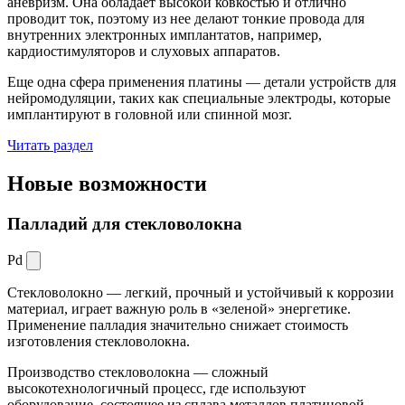
аневризм. Она обладает высокой ковкостью и отлично
проводит ток, поэтому из нее делают тонкие провода для
внутренних электронных имплантатов, например,
кардиостимуляторов и слуховых аппаратов.
Еще одна сфера применения платины — детали устройств для
нейромодуляции, таких как специальные электроды, которые
имплантируют в головной или спинной мозг.
Читать раздел
Новые
возможности
Палладий для стекловолокна
Pd
Стекловолокно — легкий, прочный и устойчивый к коррозии
материал, играет важную роль в «зеленой» энергетике.
Применение палладия значительно снижает стоимость
изготовления стекловолокна.
Производство стекловолокна — сложный
высокотехнологичный процесс, где используют
оборудование, состоящее из сплава металлов платиновой