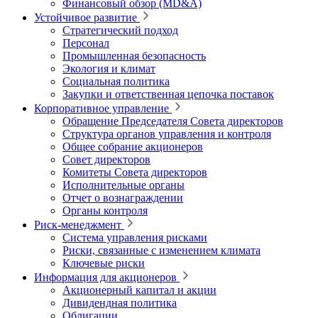
Финансовый обзор (MD&A)
Устойчивое развитие
Стратегический подход
Персонал
Промышленная безопасность
Экология и климат
Социальная политика
Закупки и ответственная цепочка поставок
Корпоративное управление
Обращение Председателя Совета директоров
Структура органов управления и контроля
Общее собрание акционеров
Совет директоров
Комитеты Совета директоров
Исполнительные органы
Отчет о вознаграждении
Органы контроля
Риск-менеджмент
Система управления рисками
Риски, связанные с изменением климата
Ключевые риски
Информация для акционеров
Акционерный капитал и акции
Дивидендная политика
Облигации