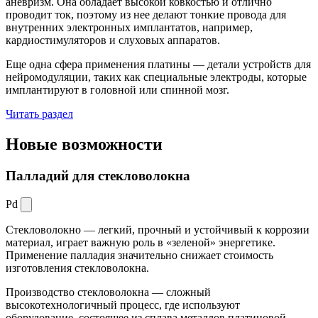
аневризм. Она обладает высокой ковкостью и отлично
проводит ток, поэтому из нее делают тонкие провода для
внутренних электронных имплантатов, например,
кардиостимуляторов и слуховых аппаратов.
Еще одна сфера применения платины — детали устройств для
нейромодуляции, таких как специальные электроды, которые
имплантируют в головной или спинной мозг.
Читать раздел
Новые
возможности
Палладий для стекловолокна
Pd
Стекловолокно — легкий, прочный и устойчивый к коррозии
материал, играет важную роль в «зеленой» энергетике.
Применение палладия значительно снижает стоимость
изготовления стекловолокна.
Производство стекловолокна — сложный
высокотехнологичный процесс, где используют
оборудование, состоящее из сплава металлов платиновой