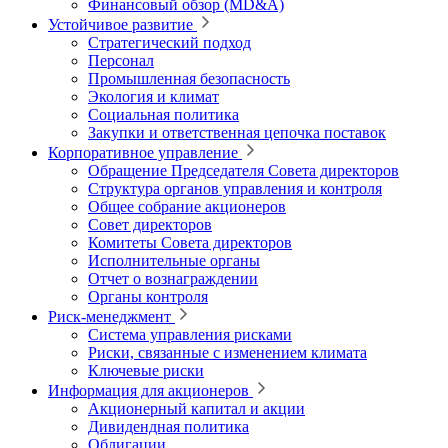
Финансовый обзор (MD&A)
Устойчивое развитие
Стратегический подход
Персонал
Промышленная безопасность
Экология и климат
Социальная политика
Закупки и ответственная цепочка поставок
Корпоративное управление
Обращение Председателя Совета директоров
Структура органов управления и контроля
Общее собрание акционеров
Совет директоров
Комитеты Совета директоров
Исполнительные органы
Отчет о вознаграждении
Органы контроля
Риск-менеджмент
Система управления рисками
Риски, связанные с изменением климата
Ключевые риски
Информация для акционеров
Акционерный капитал и акции
Дивидендная политика
Облигации