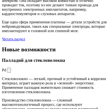
аневризм. Она обладает высокой ковкостью и отлично
проводит ток, поэтому из нее делают тонкие провода для
внутренних электронных имплантатов, например,
кардиостимуляторов и слуховых аппаратов.
Еще одна сфера применения платины — детали устройств для
нейромодуляции, таких как специальные электроды, которые
имплантируют в головной или спинной мозг.
Читать раздел
Новые
возможности
Палладий для стекловолокна
Pd
Стекловолокно — легкий, прочный и устойчивый к коррозии
материал, играет важную роль в «зеленой» энергетике.
Применение палладия значительно снижает стоимость
изготовления стекловолокна.
Производство стекловолокна — сложный
высокотехнологичный процесс, где используют
оборудование, состоящее из сплава металлов платиновой