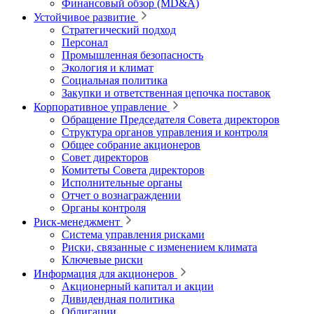
Финансовый обзор (MD&A)
Устойчивое развитие
Стратегический подход
Персонал
Промышленная безопасность
Экология и климат
Социальная политика
Закупки и ответственная цепочка поставок
Корпоративное управление
Обращение Председателя Совета директоров
Структура органов управления и контроля
Общее собрание акционеров
Совет директоров
Комитеты Совета директоров
Исполнительные органы
Отчет о вознаграждении
Органы контроля
Риск-менеджмент
Система управления рисками
Риски, связанные с изменением климата
Ключевые риски
Информация для акционеров
Акционерный капитал и акции
Дивидендная политика
Облигации