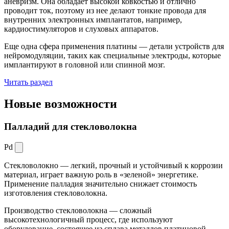
аневризм. Она обладает высокой ковкостью и отлично
проводит ток, поэтому из нее делают тонкие провода для
внутренних электронных имплантатов, например,
кардиостимуляторов и слуховых аппаратов.
Еще одна сфера применения платины — детали устройств для
нейромодуляции, таких как специальные электроды, которые
имплантируют в головной или спинной мозг.
Читать раздел
Новые
возможности
Палладий для стекловолокна
Pd
Стекловолокно — легкий, прочный и устойчивый к коррозии
материал, играет важную роль в «зеленой» энергетике.
Применение палладия значительно снижает стоимость
изготовления стекловолокна.
Производство стекловолокна — сложный
высокотехнологичный процесс, где используют
оборудование, состоящее из сплава металлов платиновой