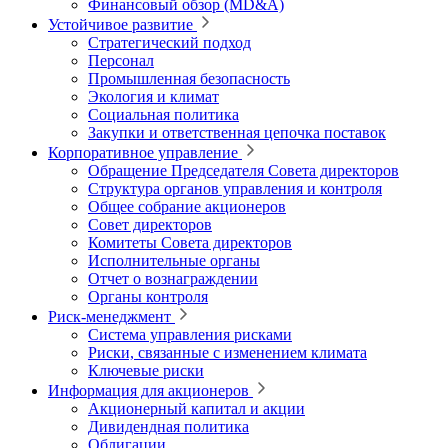
Финансовый обзор (MD&A)
Устойчивое развитие
Стратегический подход
Персонал
Промышленная безопасность
Экология и климат
Социальная политика
Закупки и ответственная цепочка поставок
Корпоративное управление
Обращение Председателя Совета директоров
Структура органов управления и контроля
Общее собрание акционеров
Совет директоров
Комитеты Совета директоров
Исполнительные органы
Отчет о вознаграждении
Органы контроля
Риск-менеджмент
Система управления рисками
Риски, связанные с изменением климата
Ключевые риски
Информация для акционеров
Акционерный капитал и акции
Дивидендная политика
Облигации