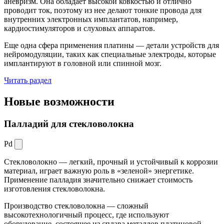
аневризм. Она обладает высокой ковкостью и отлично
проводит ток, поэтому из нее делают тонкие провода для
внутренних электронных имплантатов, например,
кардиостимуляторов и слуховых аппаратов.
Еще одна сфера применения платины — детали устройств для
нейромодуляции, таких как специальные электроды, которые
имплантируют в головной или спинной мозг.
Читать раздел
Новые
возможности
Палладий для стекловолокна
Pd
Стекловолокно — легкий, прочный и устойчивый к коррозии
материал, играет важную роль в «зеленой» энергетике.
Применение палладия значительно снижает стоимость
изготовления стекловолокна.
Производство стекловолокна — сложный
высокотехнологичный процесс, где используют
оборудование, состоящее из сплава металлов платиновой