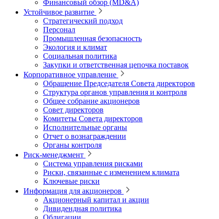
Финансовый обзор (MD&A)
Устойчивое развитие
Стратегический подход
Персонал
Промышленная безопасность
Экология и климат
Социальная политика
Закупки и ответственная цепочка поставок
Корпоративное управление
Обращение Председателя Совета директоров
Структура органов управления и контроля
Общее собрание акционеров
Совет директоров
Комитеты Совета директоров
Исполнительные органы
Отчет о вознаграждении
Органы контроля
Риск-менеджмент
Система управления рисками
Риски, связанные с изменением климата
Ключевые риски
Информация для акционеров
Акционерный капитал и акции
Дивидендная политика
Облигации