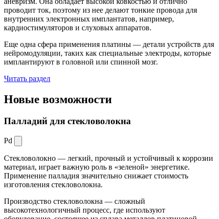
аневризм. Она обладает высокой ковкостью и отлично
проводит ток, поэтому из нее делают тонкие провода для
внутренних электронных имплантатов, например,
кардиостимуляторов и слуховых аппаратов.
Еще одна сфера применения платины — детали устройств для
нейромодуляции, таких как специальные электроды, которые
имплантируют в головной или спинной мозг.
Читать раздел
Новые
возможности
Палладий для стекловолокна
Pd
Стекловолокно — легкий, прочный и устойчивый к коррозии
материал, играет важную роль в «зеленой» энергетике.
Применение палладия значительно снижает стоимость
изготовления стекловолокна.
Производство стекловолокна — сложный
высокотехнологичный процесс, где используют
оборудование, состоящее из сплава металлов платиновой