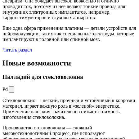
аневризм. Она обладает высокой ковкостью и отлично
проводит ток, поэтому из нее делают тонкие провода для
внутренних электронных имплантатов, например,
кардиостимуляторов и слуховых аппаратов.
Еще одна сфера применения платины — детали устройств для
нейромодуляции, таких как специальные электроды, которые
имплантируют в головной или спинной мозг.
Читать раздел
Новые
возможности
Палладий для стекловолокна
Pd
Стекловолокно — легкий, прочный и устойчивый к коррозии
материал, играет важную роль в «зеленой» энергетике.
Применение палладия значительно снижает стоимость
изготовления стекловолокна.
Производство стекловолокна — сложный
высокотехнологичный процесс, где используют
оборудование, состоящее из сплава металлов платиновой