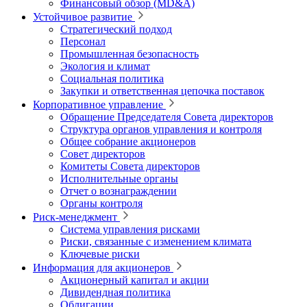
Финансовый обзор (MD&A)
Устойчивое развитие
Стратегический подход
Персонал
Промышленная безопасность
Экология и климат
Социальная политика
Закупки и ответственная цепочка поставок
Корпоративное управление
Обращение Председателя Совета директоров
Структура органов управления и контроля
Общее собрание акционеров
Совет директоров
Комитеты Совета директоров
Исполнительные органы
Отчет о вознаграждении
Органы контроля
Риск-менеджмент
Система управления рисками
Риски, связанные с изменением климата
Ключевые риски
Информация для акционеров
Акционерный капитал и акции
Дивидендная политика
Облигации