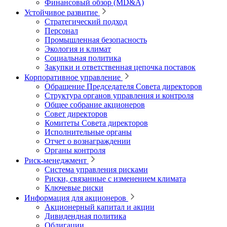
Финансовый обзор (MD&A)
Устойчивое развитие
Стратегический подход
Персонал
Промышленная безопасность
Экология и климат
Социальная политика
Закупки и ответственная цепочка поставок
Корпоративное управление
Обращение Председателя Совета директоров
Структура органов управления и контроля
Общее собрание акционеров
Совет директоров
Комитеты Совета директоров
Исполнительные органы
Отчет о вознаграждении
Органы контроля
Риск-менеджмент
Система управления рисками
Риски, связанные с изменением климата
Ключевые риски
Информация для акционеров
Акционерный капитал и акции
Дивидендная политика
Облигации