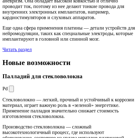
аневризм. Она обладает высокой ковкостью и отлично
проводит ток, поэтому из нее делают тонкие провода для
внутренних электронных имплантатов, например,
кардиостимуляторов и слуховых аппаратов.
Еще одна сфера применения платины — детали устройств для
нейромодуляции, таких как специальные электроды, которые
имплантируют в головной или спинной мозг.
Читать раздел
Новые
возможности
Палладий для стекловолокна
Pd
Стекловолокно — легкий, прочный и устойчивый к коррозии
материал, играет важную роль в «зеленой» энергетике.
Применение палладия значительно снижает стоимость
изготовления стекловолокна.
Производство стекловолокна — сложный
высокотехнологичный процесс, где используют
оборудование, состоящее из сплава металлов платиновой