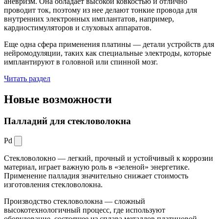
аневризм. Она обладает высокой ковкостью и отлично
проводит ток, поэтому из нее делают тонкие провода для
внутренних электронных имплантатов, например,
кардиостимуляторов и слуховых аппаратов.
Еще одна сфера применения платины — детали устройств для
нейромодуляции, таких как специальные электроды, которые
имплантируют в головной или спинной мозг.
Читать раздел
Новые
возможности
Палладий для стекловолокна
Pd
Стекловолокно — легкий, прочный и устойчивый к коррозии
материал, играет важную роль в «зеленой» энергетике.
Применение палладия значительно снижает стоимость
изготовления стекловолокна.
Производство стекловолокна — сложный
высокотехнологичный процесс, где используют
оборудование, состоящее из сплава металлов платиновой