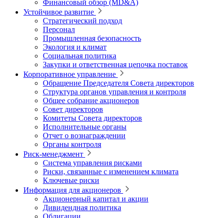
Финансовый обзор (MD&A)
Устойчивое развитие
Стратегический подход
Персонал
Промышленная безопасность
Экология и климат
Социальная политика
Закупки и ответственная цепочка поставок
Корпоративное управление
Обращение Председателя Совета директоров
Структура органов управления и контроля
Общее собрание акционеров
Совет директоров
Комитеты Совета директоров
Исполнительные органы
Отчет о вознаграждении
Органы контроля
Риск-менеджмент
Система управления рисками
Риски, связанные с изменением климата
Ключевые риски
Информация для акционеров
Акционерный капитал и акции
Дивидендная политика
Облигации