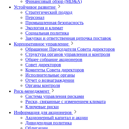
Финансовый обзор (MD&A)
Устойчивое развитие
Стратегический подход
Персонал
Промышленная безопасность
Экология и климат
Социальная политика
Закупки и ответственная цепочка поставок
Корпоративное управление
Обращение Председателя Совета директоров
Структура органов управления и контроля
Общее собрание акционеров
Совет директоров
Комитеты Совета директоров
Исполнительные органы
Отчет о вознаграждении
Органы контроля
Риск-менеджмент
Система управления рисками
Риски, связанные с изменением климата
Ключевые риски
Информация для акционеров
Акционерный капитал и акции
Дивидендная политика
Облигации