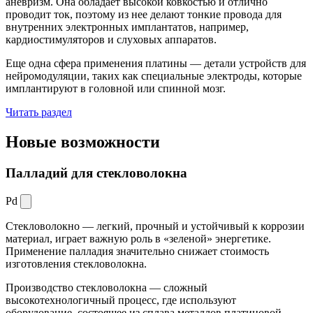
аневризм. Она обладает высокой ковкостью и отлично
проводит ток, поэтому из нее делают тонкие провода для
внутренних электронных имплантатов, например,
кардиостимуляторов и слуховых аппаратов.
Еще одна сфера применения платины — детали устройств для
нейромодуляции, таких как специальные электроды, которые
имплантируют в головной или спинной мозг.
Читать раздел
Новые
возможности
Палладий для стекловолокна
Pd
Стекловолокно — легкий, прочный и устойчивый к коррозии
материал, играет важную роль в «зеленой» энергетике.
Применение палладия значительно снижает стоимость
изготовления стекловолокна.
Производство стекловолокна — сложный
высокотехнологичный процесс, где используют
оборудование, состоящее из сплава металлов платиновой