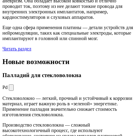
аневризм. Она обладает высокой ковкостью и отлично
проводит ток, поэтому из нее делают тонкие провода для
внутренних электронных имплантатов, например,
кардиостимуляторов и слуховых аппаратов.
Еще одна сфера применения платины — детали устройств для
нейромодуляции, таких как специальные электроды, которые
имплантируют в головной или спинной мозг.
Читать раздел
Новые
возможности
Палладий для стекловолокна
Pd
Стекловолокно — легкий, прочный и устойчивый к коррозии
материал, играет важную роль в «зеленой» энергетике.
Применение палладия значительно снижает стоимость
изготовления стекловолокна.
Производство стекловолокна — сложный
высокотехнологичный процесс, где используют
оборудование, состоящее из сплава металлов платиновой