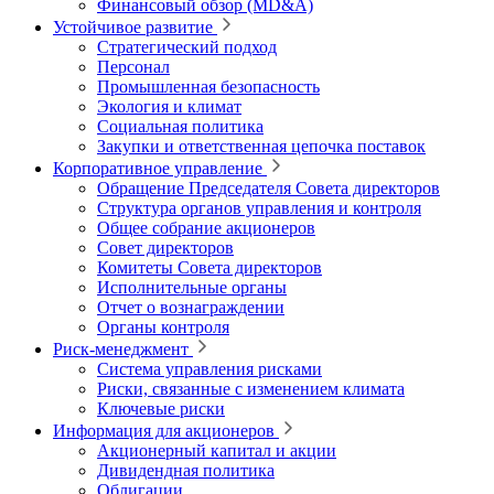
Финансовый обзор (MD&A)
Устойчивое развитие
Стратегический подход
Персонал
Промышленная безопасность
Экология и климат
Социальная политика
Закупки и ответственная цепочка поставок
Корпоративное управление
Обращение Председателя Совета директоров
Структура органов управления и контроля
Общее собрание акционеров
Совет директоров
Комитеты Совета директоров
Исполнительные органы
Отчет о вознаграждении
Органы контроля
Риск-менеджмент
Система управления рисками
Риски, связанные с изменением климата
Ключевые риски
Информация для акционеров
Акционерный капитал и акции
Дивидендная политика
Облигации