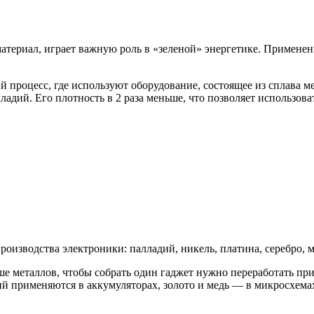
териал, играет важную роль в «зеленой» энергетике. Применен
процесс, где используют оборудование, состоящее из сплава м
ладий. Его плотность в 2 раза меньше, что позволяет использов
изводства электроники: палладий, никель, платина, серебро, ме
ше металлов, чтобы собрать один гаджет нужно переработать п
тий применяются в аккумуляторах, золото и медь — в микросхема