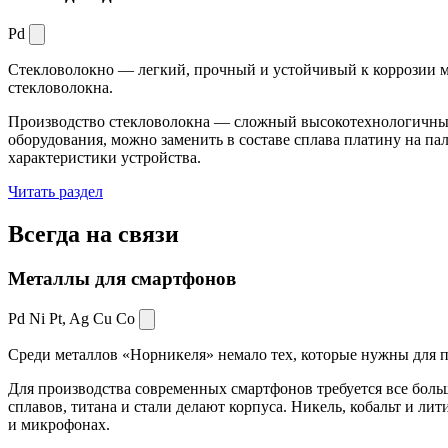
Pd
Стекловолокно — легкий, прочный и устойчивый к коррозии ма
стекловолокна.
Производство стекловолокна — сложный высокотехнологичный 
оборудования, можно заменить в составе сплава платину на пал
характеристики устройства.
Читать раздел
Всегда
на связи
Металлы для смартфонов
Pd Ni Pt,
Ag Cu Co
Среди металлов «Норникеля» немало тех, которые нужны для про
Для производства современных смартфонов требуется все боль
сплавов, титана и стали делают корпуса. Никель, кобальт и ли
и микрофонах.