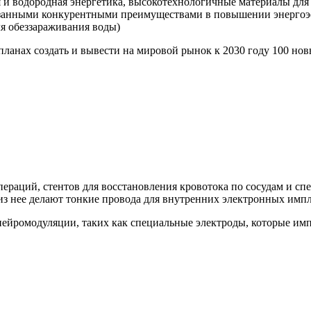
 и водородная энергетика, высокотехнологичные материалы для 
азанными конкурентными преимуществами в повышении энергоэ
ля обеззараживания воды)
планах создать и вывести на мировой рынок к 2030 году 100 н
пераций, стентов для восстановления кровотока по сосудам и с
 из нее делают тонкие провода для внутренних электронных импл
нейромодуляции, таких как специальные электроды, которые им