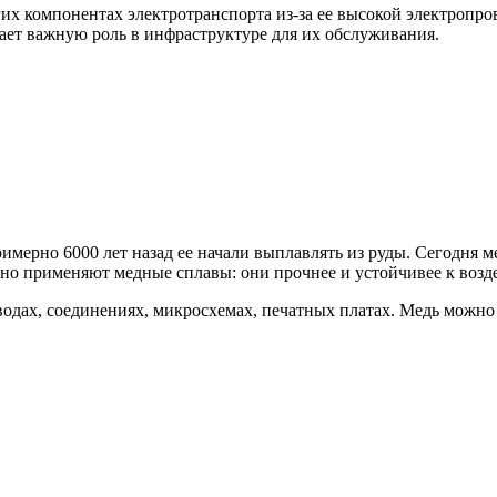
гих компонентах электротранспорта из-за ее высокой электропр
рает важную роль в инфраструктуре для их обслуживания.
мерно 6000 лет назад ее начали выплавлять из руды. Сегодня ме
но применяют медные сплавы: они прочнее и устойчивее к возде
одах, соединениях, микросхемах, печатных платах. Медь можно