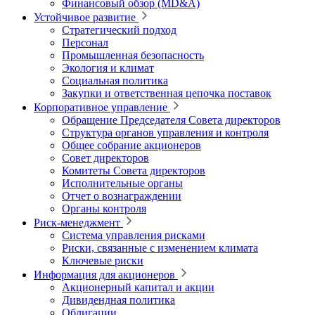
Финансовый обзор (MD&A)
Устойчивое развитие
Стратегический подход
Персонал
Промышленная безопасность
Экология и климат
Социальная политика
Закупки и ответственная цепочка поставок
Корпоративное управление
Обращение Председателя Совета директоров
Структура органов управления и контроля
Общее собрание акционеров
Совет директоров
Комитеты Совета директоров
Исполнительные органы
Отчет о вознаграждении
Органы контроля
Риск-менеджмент
Система управления рисками
Риски, связанные с изменением климата
Ключевые риски
Информация для акционеров
Акционерный капитал и акции
Дивидендная политика
Облигации